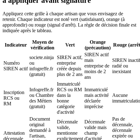
à appliquer avant signature
Appliquez cette grille à chaque artisan que vous envisagez de
retenir. Chaque indicateur est noté vert (satisfaisant), orange (à
approfondir) ou rouge (signal d'arrêt). La règle de décision finale est
indiquée après le tableau.
Moyen de
Orange
Indicateur
Vert
Rouge (arrêt
vérification
(précaution)
SIREN actif
societe.ninja
SIREN actif,
mais
SIREN inactif
Numéro
ou
entreprise
entreprise de
radié ou
SIREN actif
infogreffe.fr
créée depuis
moins de 2
inexistant
(gratuit)
plus de 2 ans
ans
Immatriculé
Infogreffe.fr
RCS ou RM
Immatriculé
Inscription
ou Chambre
dans la
mais activité
Aucune
RCS ou
des Métiers
bonne
déclarée
immatriculati
RM
(gratuit)
catégorie
imprécise
d'activité
Document
Pas de
Décennale
Décennale
original
décennale,
valide,
valide mais
demandé à
décennale
Attestation
mentionne
champ
l'artisan,
expirée ou
décennale
explicitement
d'activité