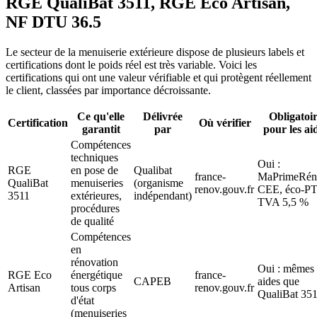
RGE QualiBat 3511, RGE Eco Artisan,
NF DTU 36.5
Le secteur de la menuiserie extérieure dispose de plusieurs labels et
certifications dont le poids réel est très variable. Voici les
certifications qui ont une valeur vérifiable et qui protègent réellement
le client, classées par importance décroissante.
Ce qu'elle
Délivrée
Obligatoi
Certification
Où vérifier
garantit
par
pour les ai
Compétences
techniques
Oui :
RGE
en pose de
Qualibat
france-
MaPrimeRén
QualiBat
menuiseries
(organisme
renov.gouv.fr
CEE, éco-PT
3511
extérieures,
indépendant)
TVA 5,5 %
procédures
de qualité
Compétences
en
rénovation
Oui : mêmes
RGE Eco
énergétique
france-
CAPEB
aides que
Artisan
tous corps
renov.gouv.fr
QualiBat 35
d'état
(menuiseries