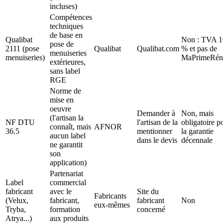
incluses)
Compétences
techniques
de base en
Qualibat
Non : TVA 1
pose de
2111 (pose
Qualibat
Qualibat.com
% et pas de
menuiseries
menuiseries)
MaPrimeRén
extérieures,
sans label
RGE
Norme de
mise en
oeuvre
Demander à
Non, mais
(l'artisan la
NF DTU
l'artisan de la
obligatoire p
connaît, mais
AFNOR
36.5
mentionner
la garantie
aucun label
dans le devis
décennale
ne garantit
son
application)
Partenariat
Label
commercial
fabricant
avec le
Site du
Fabricants
(Velux,
fabricant,
fabricant
Non
eux-mêmes
Tryba,
formation
concerné
Atrya...)
aux produits