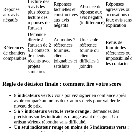
Lecture des
Réponses
Réponses
5 avis les
Absence de
Réponse
factuelles et
agressives ou
plus récents,
réponse aux
aux avis
constructives
accusations d
lecture des
avis négatifs
négatifs
aux avis
faux avis sans
réponses de
(indifférence)
négatifs
explication
l'artisan
Demande
directe à
Au moins 2
Une seule
Refus de
l'artisan de 2
références
référence
Références
fournir des
à 3 contacts
fournies,
fournie ou
de chantiers
références ou
de clients
clients
clients
comparables
impossibilité 
récents avec
joignables et
difficiles à
les contacter
projets
satisfaits
joindre
similaires
Règle de décision finale : comment lire votre score
8 indicateurs verts :
vous pouvez signer en confiance après
avoir comparé au moins deux autres devis pour valider le
niveau de prix.
5 à 7 indicateurs verts, le reste orange :
demandez des
précisions sur les indicateurs orange avant de signer. Un
artisan sérieux répondra sans difficulté.
Un seul indicateur rouge ou moins de 5 indicateurs verts :