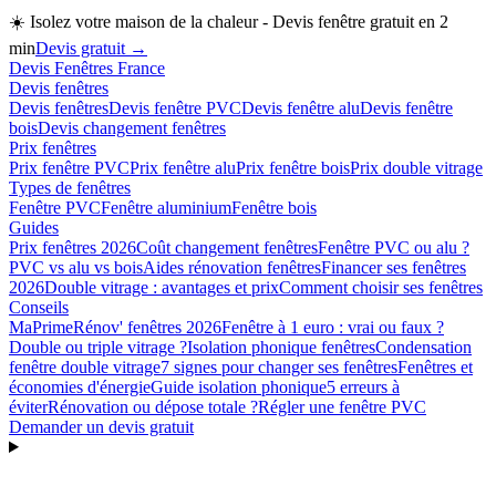
☀️
Isolez votre maison de la chaleur - Devis fenêtre gratuit en 2
min
Devis gratuit →
Devis Fenêtres France
Devis fenêtres
Devis fenêtres
Devis fenêtre PVC
Devis fenêtre alu
Devis fenêtre
bois
Devis changement fenêtres
Prix fenêtres
Prix fenêtre PVC
Prix fenêtre alu
Prix fenêtre bois
Prix double vitrage
Types de fenêtres
Fenêtre PVC
Fenêtre aluminium
Fenêtre bois
Guides
Prix fenêtres 2026
Coût changement fenêtres
Fenêtre PVC ou alu ?
PVC vs alu vs bois
Aides rénovation fenêtres
Financer ses fenêtres
2026
Double vitrage : avantages et prix
Comment choisir ses fenêtres
Conseils
MaPrimeRénov' fenêtres 2026
Fenêtre à 1 euro : vrai ou faux ?
Double ou triple vitrage ?
Isolation phonique fenêtres
Condensation
fenêtre double vitrage
7 signes pour changer ses fenêtres
Fenêtres et
économies d'énergie
Guide isolation phonique
5 erreurs à
éviter
Rénovation ou dépose totale ?
Régler une fenêtre PVC
Demander un devis gratuit