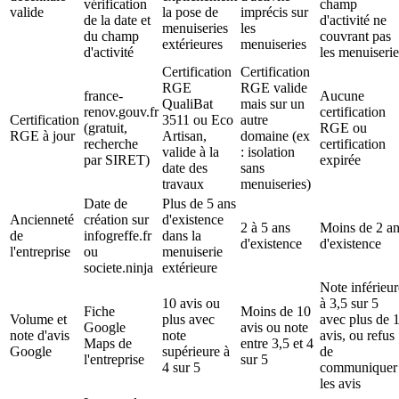
vérification
champ
valide
la pose de
imprécis sur
de la date et
d'activité ne
menuiseries
les
du champ
couvrant pas
extérieures
menuiseries
d'activité
les menuiserie
Certification
Certification
RGE
RGE valide
france-
Aucune
QualiBat
mais sur un
renov.gouv.fr
certification
Certification
3511 ou Eco
autre
(gratuit,
RGE ou
RGE à jour
Artisan,
domaine (ex
recherche
certification
valide à la
: isolation
par SIRET)
expirée
date des
sans
travaux
menuiseries)
Date de
Plus de 5 ans
Ancienneté
création sur
d'existence
2 à 5 ans
Moins de 2 a
de
infogreffe.fr
dans la
d'existence
d'existence
l'entreprise
ou
menuiserie
societe.ninja
extérieure
Note inférieur
10 avis ou
à 3,5 sur 5
Fiche
Moins de 10
Volume et
plus avec
avec plus de 
Google
avis ou note
note d'avis
note
avis, ou refus
Maps de
entre 3,5 et 4
Google
supérieure à
de
l'entreprise
sur 5
4 sur 5
communiquer
les avis