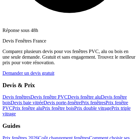
Réponse sous 48h
Devis Fenêtres France
Comparez plusieurs devis pour vos fenêtres PVC, alu ou bois en
une seule demande. Gratuit et sans engagement. Trouvez le meilleur
prix pour votre rénovation.
Demander un devis gratuit
Devis & Prix
Devis fenêtres
Devis fenêtre PVC
Devis fenêtre alu
Devis fenêtre
bois
Devis baie vitrée
Devis porte-fenêtre
Prix fenêtres
Prix fenêtre
PVC
Prix fenêtre alu
Prix fenêtre bois
Prix double vitrage
Prix triple
vitrage
Guides
Prix fenêtres 2026
Coût changement fenêtres
Comment choisir ses