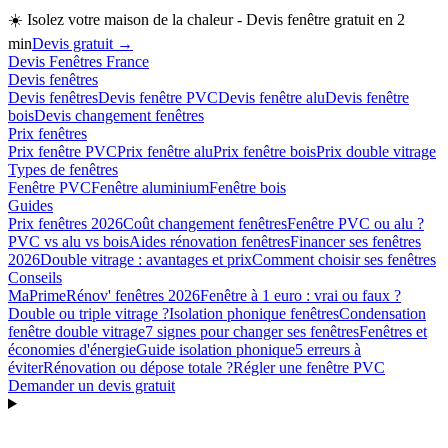
☀️
Isolez votre maison de la chaleur - Devis fenêtre gratuit en 2
min
Devis gratuit →
Devis Fenêtres France
Devis fenêtres
Devis fenêtres
Devis fenêtre PVC
Devis fenêtre alu
Devis fenêtre
bois
Devis changement fenêtres
Prix fenêtres
Prix fenêtre PVC
Prix fenêtre alu
Prix fenêtre bois
Prix double vitrage
Types de fenêtres
Fenêtre PVC
Fenêtre aluminium
Fenêtre bois
Guides
Prix fenêtres 2026
Coût changement fenêtres
Fenêtre PVC ou alu ?
PVC vs alu vs bois
Aides rénovation fenêtres
Financer ses fenêtres
2026
Double vitrage : avantages et prix
Comment choisir ses fenêtres
Conseils
MaPrimeRénov' fenêtres 2026
Fenêtre à 1 euro : vrai ou faux ?
Double ou triple vitrage ?
Isolation phonique fenêtres
Condensation
fenêtre double vitrage
7 signes pour changer ses fenêtres
Fenêtres et
économies d'énergie
Guide isolation phonique
5 erreurs à
éviter
Rénovation ou dépose totale ?
Régler une fenêtre PVC
Demander un devis gratuit