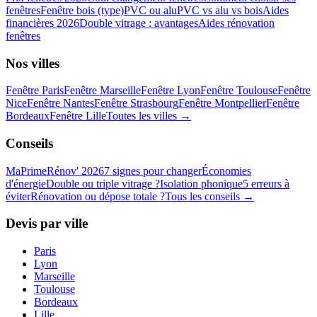
fenêtres
Fenêtre bois (type)
PVC ou alu
PVC vs alu vs bois
Aides
financières 2026
Double vitrage : avantages
Aides rénovation
fenêtres
Nos villes
Fenêtre
Paris
Fenêtre
Marseille
Fenêtre
Lyon
Fenêtre
Toulouse
Fenêtre
Nice
Fenêtre
Nantes
Fenêtre
Strasbourg
Fenêtre
Montpellier
Fenêtre
Bordeaux
Fenêtre
Lille
Toutes les villes →
Conseils
MaPrimeRénov' 2026
7 signes pour changer
Économies
d'énergie
Double ou triple vitrage ?
Isolation phonique
5 erreurs à
éviter
Rénovation ou dépose totale ?
Tous les conseils →
Devis par ville
Paris
Lyon
Marseille
Toulouse
Bordeaux
Lille