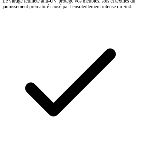
Le vitrage feuilleté anti-UV protège vos meubles, sols et textiles du
jaunissement prématuré causé par l'ensoleillement intense du Sud.