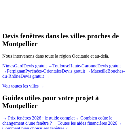
Devis fenêtres dans les villes proches de
Montpellier
Nous intervenons dans toute la région
Occitanie
et au-delà.
Nîmes
Gard
Devis gratuit →
Toulouse
Haute-Garonne
Devis gratuit
→
Perpignan
Pyrénées-Orientales
Devis gratuit →
Marseille
Bouches-
du-Rhône
Devis gratuit →
Voir toutes les villes →
Guides utiles pour votre projet à
Montpellier
→
Prix fenêtres 2026 : le guide complet
→
Combien coûte le
changement d'une fenêtre ?
→
Toutes les aides financières 2026
→
Comment bien choisir ses fenêtres ?