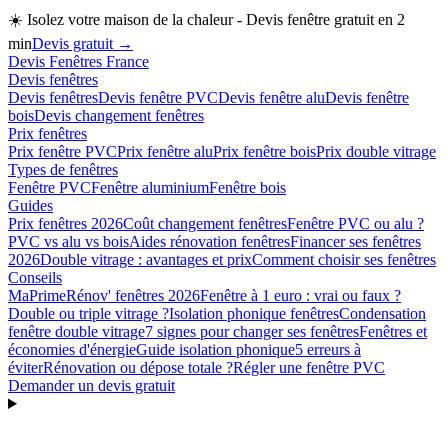
☀️
Isolez votre maison de la chaleur - Devis fenêtre gratuit en 2
min
Devis gratuit →
Devis Fenêtres France
Devis fenêtres
Devis fenêtres
Devis fenêtre PVC
Devis fenêtre alu
Devis fenêtre
bois
Devis changement fenêtres
Prix fenêtres
Prix fenêtre PVC
Prix fenêtre alu
Prix fenêtre bois
Prix double vitrage
Types de fenêtres
Fenêtre PVC
Fenêtre aluminium
Fenêtre bois
Guides
Prix fenêtres 2026
Coût changement fenêtres
Fenêtre PVC ou alu ?
PVC vs alu vs bois
Aides rénovation fenêtres
Financer ses fenêtres
2026
Double vitrage : avantages et prix
Comment choisir ses fenêtres
Conseils
MaPrimeRénov' fenêtres 2026
Fenêtre à 1 euro : vrai ou faux ?
Double ou triple vitrage ?
Isolation phonique fenêtres
Condensation
fenêtre double vitrage
7 signes pour changer ses fenêtres
Fenêtres et
économies d'énergie
Guide isolation phonique
5 erreurs à
éviter
Rénovation ou dépose totale ?
Régler une fenêtre PVC
Demander un devis gratuit