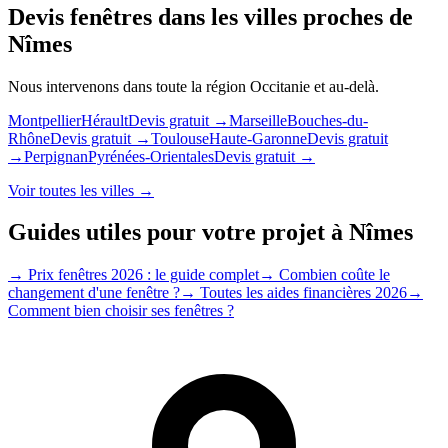
Devis fenêtres dans les villes proches de
Nîmes
Nous intervenons dans toute la région
Occitanie
et au-delà.
Montpellier
Hérault
Devis gratuit →
Marseille
Bouches-du-
Rhône
Devis gratuit →
Toulouse
Haute-Garonne
Devis gratuit
→
Perpignan
Pyrénées-Orientales
Devis gratuit →
Voir toutes les villes →
Guides utiles pour votre projet à
Nîmes
→
Prix fenêtres 2026 : le guide complet
→
Combien coûte le
changement d'une fenêtre ?
→
Toutes les aides financières 2026
→
Comment bien choisir ses fenêtres ?