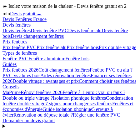
☀️
Isolez votre maison de la chaleur - Devis fenêtre gratuit en 2
min
Devis gratuit →
Devis Fenêtres France
Devis fenêtres
Devis fenêtres
Devis fenêtre PVC
Devis fenêtre alu
Devis fenêtre
bois
Devis changement fenêtres
Prix fenêtres
Prix fenêtre PVC
Prix fenêtre alu
Prix fenêtre bois
Prix double vitrage
Types de fenêtres
Fenêtre PVC
Fenêtre aluminium
Fenêtre bois
Guides
Prix fenêtres 2026
Coût changement fenêtres
Fenêtre PVC ou alu ?
PVC vs alu vs bois
Aides rénovation fenêtres
Financer ses fenêtres
2026
Double vitrage : avantages et prix
Comment choisir ses fenêtres
Conseils
MaPrimeRénov' fenêtres 2026
Fenêtre à 1 euro : vrai ou faux ?
Double ou triple vitrage ?
Isolation phonique fenêtres
Condensation
fenêtre double vitrage
7 signes pour changer ses fenêtres
Fenêtres et
économies d'énergie
Guide isolation phonique
5 erreurs à
éviter
Rénovation ou dépose totale ?
Régler une fenêtre PVC
Demander un devis gratuit