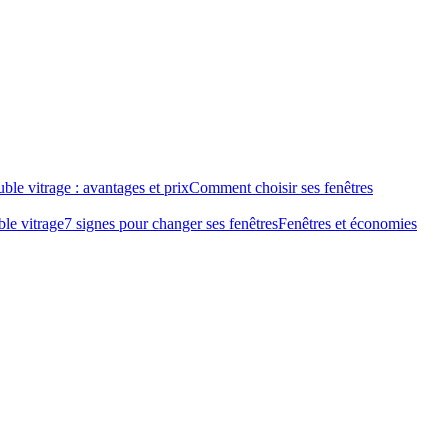
ble vitrage : avantages et prix
Comment choisir ses fenêtres
le vitrage
7 signes pour changer ses fenêtres
Fenêtres et économies