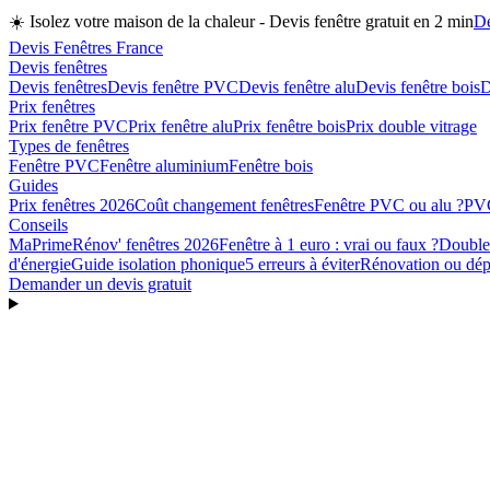
☀️
Isolez votre maison de la chaleur - Devis fenêtre gratuit en 2 min
De
Devis Fenêtres France
Devis fenêtres
Devis fenêtres
Devis fenêtre PVC
Devis fenêtre alu
Devis fenêtre bois
D
Prix fenêtres
Prix fenêtre PVC
Prix fenêtre alu
Prix fenêtre bois
Prix double vitrage
Types de fenêtres
Fenêtre PVC
Fenêtre aluminium
Fenêtre bois
Guides
Prix fenêtres 2026
Coût changement fenêtres
Fenêtre PVC ou alu ?
PVC
Conseils
MaPrimeRénov' fenêtres 2026
Fenêtre à 1 euro : vrai ou faux ?
Double 
d'énergie
Guide isolation phonique
5 erreurs à éviter
Rénovation ou dépo
Demander un devis gratuit