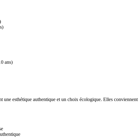
)
s)
10 ans)
nt une esthétique authentique et un choix écologique. Elles conviennent à
se
authentique