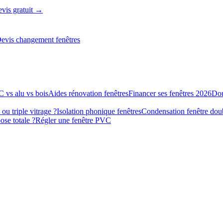
vis gratuit →
evis changement fenêtres
 vs alu vs bois
Aides rénovation fenêtres
Financer ses fenêtres 2026
Dou
ou triple vitrage ?
Isolation phonique fenêtres
Condensation fenêtre doub
se totale ?
Régler une fenêtre PVC