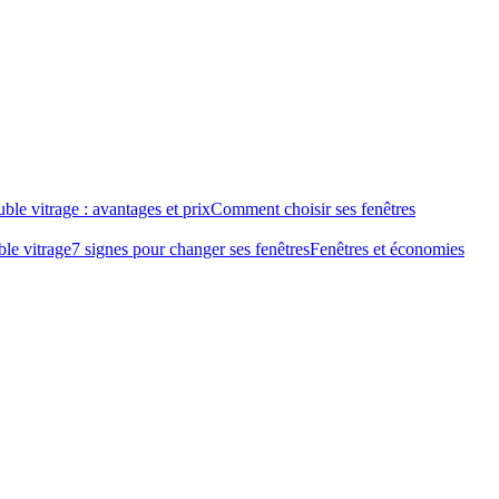
ble vitrage : avantages et prix
Comment choisir ses fenêtres
le vitrage
7 signes pour changer ses fenêtres
Fenêtres et économies