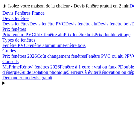
☀️
Isolez votre maison de la chaleur - Devis fenêtre gratuit en 2 min
De
Devis Fenêtres France
Devis fenêtres
Devis fenêtres
Devis fenêtre PVC
Devis fenêtre alu
Devis fenêtre bois
D
Prix fenêtres
Prix fenêtre PVC
Prix fenêtre alu
Prix fenêtre bois
Prix double vitrage
Types de fenêtres
Fenêtre PVC
Fenêtre aluminium
Fenêtre bois
Guides
Prix fenêtres 2026
Coût changement fenêtres
Fenêtre PVC ou alu ?
PVC
Conseils
MaPrimeRénov' fenêtres 2026
Fenêtre à 1 euro : vrai ou faux ?
Double 
d'énergie
Guide isolation phonique
5 erreurs à éviter
Rénovation ou dépo
Demander un devis gratuit