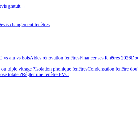
vis gratuit →
evis changement fenêtres
 vs alu vs bois
Aides rénovation fenêtres
Financer ses fenêtres 2026
Dou
ou triple vitrage ?
Isolation phonique fenêtres
Condensation fenêtre doub
se totale ?
Régler une fenêtre PVC