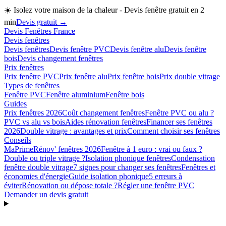
☀️
Isolez votre maison de la chaleur - Devis fenêtre gratuit en 2
min
Devis gratuit →
Devis Fenêtres France
Devis fenêtres
Devis fenêtres
Devis fenêtre PVC
Devis fenêtre alu
Devis fenêtre
bois
Devis changement fenêtres
Prix fenêtres
Prix fenêtre PVC
Prix fenêtre alu
Prix fenêtre bois
Prix double vitrage
Types de fenêtres
Fenêtre PVC
Fenêtre aluminium
Fenêtre bois
Guides
Prix fenêtres 2026
Coût changement fenêtres
Fenêtre PVC ou alu ?
PVC vs alu vs bois
Aides rénovation fenêtres
Financer ses fenêtres
2026
Double vitrage : avantages et prix
Comment choisir ses fenêtres
Conseils
MaPrimeRénov' fenêtres 2026
Fenêtre à 1 euro : vrai ou faux ?
Double ou triple vitrage ?
Isolation phonique fenêtres
Condensation
fenêtre double vitrage
7 signes pour changer ses fenêtres
Fenêtres et
économies d'énergie
Guide isolation phonique
5 erreurs à
éviter
Rénovation ou dépose totale ?
Régler une fenêtre PVC
Demander un devis gratuit