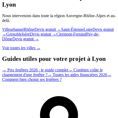
Lyon
Nous intervenons dans toute la région
Auvergne-Rhône-Alpes
et au-
delà.
Villeurbanne
Rhône
Devis gratuit →
Saint-Étienne
Loire
Devis gratuit
→
Grenoble
Isère
Devis gratuit →
Clermont-Ferrand
Puy-de-
Dôme
Devis gratuit →
Voir toutes les villes →
Guides utiles pour votre projet à
Lyon
→
Prix fenêtres 2026 : le guide complet
→
Combien coûte le
changement d'une fenêtre ?
→
Toutes les aides financières 2026
→
Comment bien choisir ses fenêtres ?