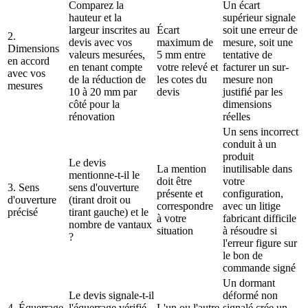
Comparez la
Un écart
hauteur et la
supérieur signale
largeur inscrites au
Écart
soit une erreur de
2.
devis avec vos
maximum de
mesure, soit une
Dimensions
valeurs mesurées,
5 mm entre
tentative de
en accord
en tenant compte
votre relevé et
facturer un sur-
avec vos
de la réduction de
les cotes du
mesure non
mesures
10 à 20 mm par
devis
justifié par les
côté pour la
dimensions
rénovation
réelles
Un sens incorrect
conduit à un
produit
Le devis
La mention
inutilisable dans
mentionne-t-il le
doit être
votre
3. Sens
sens d'ouverture
présente et
configuration,
d'ouverture
(tirant droit ou
correspondre
avec un litige
précisé
tirant gauche) et le
à votre
fabricant difficile
nombre de vantaux
situation
à résoudre si
?
l'erreur figure sur
le bon de
commande signé
Un dormant
Le devis signale-t-il
déformé non
4. Équerrage
l'équerrage vérifié
L'un ou l'autre
signalé crée un