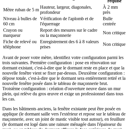
requise
Hauteur, largeur, diagonales,
À 2 mm
Mètre ruban de 5 m
profondeur
près
Niveau à bulles de
Vérification de l'aplomb et de
Bulle
60 cm
l'équerrage
centrée
Crayon ou
Report des mesures sur le cadre
Non critique
marqueur
ou la maçonnerie
Fiche de relevé ou
Enregistrement des 6 à 8 valeurs
Non critique
téléphone
prises
Avant de poser votre mètre, identifiez votre configuration parmi les
trois suivantes. Première configuration : pose en rénovation sur
dormant existant, c'est-à-dire que le dormant reste en place et que la
nouvelle fenêtre vient se fixer par-dessus. Deuxième configuration :
dépose totale, c'est-à-dire que le dormant sera entièrement retiré et la
nouvelle fenêtre posée dans le tableau de maçonnerie brut.
Troisième configuration : création d'ouverture neuve dans un mur
plein, qui relève du gros œuvre et exige un professionnel dans tous
les cas.
Dans les bâtiments anciens, la fenêtre existante peut être posée en
applique (le dormant saille vers l'extérieur et repose sur le tableau de
maçonnerie, avec un joint de mastic visible tout autour), en feuillure
(le dormant est logé dans une rainure ménagée dans l'épaisseur du