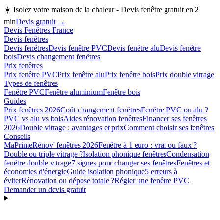
☀️
Isolez votre maison de la chaleur - Devis fenêtre gratuit en 2
min
Devis gratuit →
Devis Fenêtres France
Devis fenêtres
Devis fenêtres
Devis fenêtre PVC
Devis fenêtre alu
Devis fenêtre
bois
Devis changement fenêtres
Prix fenêtres
Prix fenêtre PVC
Prix fenêtre alu
Prix fenêtre bois
Prix double vitrage
Types de fenêtres
Fenêtre PVC
Fenêtre aluminium
Fenêtre bois
Guides
Prix fenêtres 2026
Coût changement fenêtres
Fenêtre PVC ou alu ?
PVC vs alu vs bois
Aides rénovation fenêtres
Financer ses fenêtres
2026
Double vitrage : avantages et prix
Comment choisir ses fenêtres
Conseils
MaPrimeRénov' fenêtres 2026
Fenêtre à 1 euro : vrai ou faux ?
Double ou triple vitrage ?
Isolation phonique fenêtres
Condensation
fenêtre double vitrage
7 signes pour changer ses fenêtres
Fenêtres et
économies d'énergie
Guide isolation phonique
5 erreurs à
éviter
Rénovation ou dépose totale ?
Régler une fenêtre PVC
Demander un devis gratuit