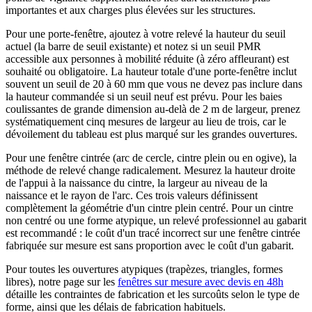
importantes et aux charges plus élevées sur les structures.
Pour une porte-fenêtre, ajoutez à votre relevé la hauteur du seuil
actuel (la barre de seuil existante) et notez si un seuil PMR
accessible aux personnes à mobilité réduite (à zéro affleurant) est
souhaité ou obligatoire. La hauteur totale d'une porte-fenêtre inclut
souvent un seuil de 20 à 60 mm que vous ne devez pas inclure dans
la hauteur commandée si un seuil neuf est prévu. Pour les baies
coulissantes de grande dimension au-delà de 2 m de largeur, prenez
systématiquement cinq mesures de largeur au lieu de trois, car le
dévoilement du tableau est plus marqué sur les grandes ouvertures.
Pour une fenêtre cintrée (arc de cercle, cintre plein ou en ogive), la
méthode de relevé change radicalement. Mesurez la hauteur droite
de l'appui à la naissance du cintre, la largeur au niveau de la
naissance et le rayon de l'arc. Ces trois valeurs définissent
complètement la géométrie d'un cintre plein centré. Pour un cintre
non centré ou une forme atypique, un relevé professionnel au gabarit
est recommandé : le coût d'un tracé incorrect sur une fenêtre cintrée
fabriquée sur mesure est sans proportion avec le coût d'un gabarit.
Pour toutes les ouvertures atypiques (trapèzes, triangles, formes
libres), notre page sur les
fenêtres sur mesure avec devis en 48h
détaille les contraintes de fabrication et les surcoûts selon le type de
forme, ainsi que les délais de fabrication habituels.