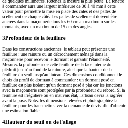
de quelques millimètres. Retenez la mesure la plus petite. La fenêtre
à commander aura une largeur inférieure de 30 à 40 mm à cette
valeur pour permettre la mise en place des cales et des pattes de
scellement de chaque côté. Les pattes de scellement doivent être
ancrées dans la maçonnerie tous les 60 cm au maximum sur les
montants, avec un maximum de 15 cm des angles.
3
Profondeur de la feuillure
Dans les constructions anciennes, le tableau peut présenter une
feuillure : une rainure ou un décrochement ménagé dans la
maçonnerie pour recevoir le dormant et garantir l'étanchéité.
Mesurez la profondeur de cette feuillure de la face interne du
piédroit jusqu'au fond de la rainure, ainsi que la hauteur de la
feuillure du seuil jusqu'au linteau. Ces dimensions conditionnent le
choix du profil de dormant à commander : un dormant posé en
feuillure est plus isolant qu'un dormant posé à plat car les jonctions
avec la maçonnerie sont protégées par la profondeur du rebord. Si la
feuillure est irrégulière ou en mauvais état, l'artisan devra la ragréer
avant la pose. Notez les dimensions relevées et photographiez la
feuillure pour les transmettre avec la demande de devis afin d'obtenir
une estimation fiable.
4
Hauteur du seuil ou de l'allège