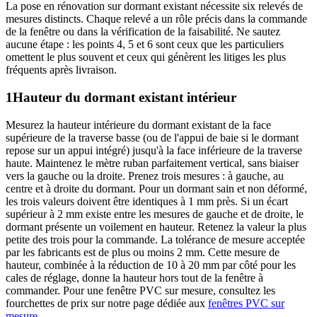
La pose en rénovation sur dormant existant nécessite six relevés de
mesures distincts. Chaque relevé a un rôle précis dans la commande
de la fenêtre ou dans la vérification de la faisabilité. Ne sautez
aucune étape : les points 4, 5 et 6 sont ceux que les particuliers
omettent le plus souvent et ceux qui génèrent les litiges les plus
fréquents après livraison.
1
Hauteur du dormant existant intérieur
Mesurez la hauteur intérieure du dormant existant de la face
supérieure de la traverse basse (ou de l'appui de baie si le dormant
repose sur un appui intégré) jusqu'à la face inférieure de la traverse
haute. Maintenez le mètre ruban parfaitement vertical, sans biaiser
vers la gauche ou la droite. Prenez trois mesures : à gauche, au
centre et à droite du dormant. Pour un dormant sain et non déformé,
les trois valeurs doivent être identiques à 1 mm près. Si un écart
supérieur à 2 mm existe entre les mesures de gauche et de droite, le
dormant présente un voilement en hauteur. Retenez la valeur la plus
petite des trois pour la commande. La tolérance de mesure acceptée
par les fabricants est de plus ou moins 2 mm. Cette mesure de
hauteur, combinée à la réduction de 10 à 20 mm par côté pour les
cales de réglage, donne la hauteur hors tout de la fenêtre à
commander. Pour une fenêtre PVC sur mesure, consultez les
fourchettes de prix sur notre page dédiée aux
fenêtres PVC sur
mesure
.