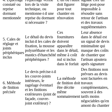
constaté ou
lors de la visite
doit figurer
litige post-pose
reprise
technique, ou
pour tout
impossible à
dormant
mentionne-t-il une
chantier en
résoudre sans
mentionnée
reprise du dormant
rénovation
retour de l'artisan
si nécessaire ?
et des travaux
supplémentaires
Ces
Leur absence
Le détail du devis
fournitures
dans le détail est
5. Cales de
inclut-il les cales de
doivent
un signal de devis
réglage et
fixation, la mousse
apparaître
minimaliste qui
joints
polyuréthane et les
dans le détail,
masque des coûts
périphériques
mastics d'étanchéité
même à coût
de chantier que
inclus
périphériques ?
nul si inclus
l'artisan ajoutera
dans le forfait
après signature
Des finitions non
Le devis précise-t-il
prévues au devis
les couvre-joints
La méthode
sont facturées en
intérieurs, le
6. Méthode
de finition doit
travaux
ragréage éventuel
de finition
être décrite
complémentaires,
et les finitions
précisée
même
souvent à des
extérieures (joint de
sommairement
tarifs moins
façade, couvre-
négociables qu'en
joint extérieur) ?
amont du chantier