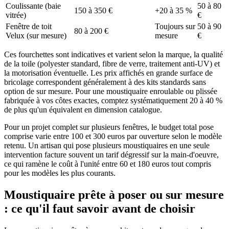
Coulissante (baie
50 à 80
150 à 350 €
+20 à 35 %
vitrée)
€
Fenêtre de toit
Toujours sur
50 à 90
80 à 200 €
Velux (sur mesure)
mesure
€
Ces fourchettes sont indicatives et varient selon la marque, la qualité
de la toile (polyester standard, fibre de verre, traitement anti-UV) et
la motorisation éventuelle. Les prix affichés en grande surface de
bricolage correspondent généralement à des kits standards sans
option de sur mesure. Pour une moustiquaire enroulable ou plissée
fabriquée à vos côtes exactes, comptez systématiquement 20 à 40 %
de plus qu'un équivalent en dimension catalogue.
Pour un projet complet sur plusieurs fenêtres, le budget total pose
comprise varie entre 100 et 300 euros par ouverture selon le modèle
retenu. Un artisan qui pose plusieurs moustiquaires en une seule
intervention facture souvent un tarif dégressif sur la main-d'oeuvre,
ce qui ramène le coût à l'unité entre 60 et 180 euros tout compris
pour les modèles les plus courants.
Moustiquaire prête à poser ou sur mesure
: ce qu'il faut savoir avant de choisir