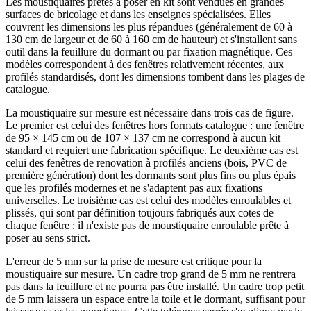
Les moustiquaires prêtes à poser en kit sont vendues en grandes
surfaces de bricolage et dans les enseignes spécialisées. Elles
couvrent les dimensions les plus répandues (généralement de 60 à
130 cm de largeur et de 60 à 160 cm de hauteur) et s'installent sans
outil dans la feuillure du dormant ou par fixation magnétique. Ces
modèles correspondent à des fenêtres relativement récentes, aux
profilés standardisés, dont les dimensions tombent dans les plages de
catalogue.
La moustiquaire sur mesure est nécessaire dans trois cas de figure.
Le premier est celui des fenêtres hors formats catalogue : une fenêtre
de 95 × 145 cm ou de 107 × 137 cm ne correspond à aucun kit
standard et requiert une fabrication spécifique. Le deuxième cas est
celui des fenêtres de renovation à profilés anciens (bois, PVC de
première génération) dont les dormants sont plus fins ou plus épais
que les profilés modernes et ne s'adaptent pas aux fixations
universelles. Le troisième cas est celui des modèles enroulables et
plissés, qui sont par définition toujours fabriqués aux cotes de
chaque fenêtre : il n'existe pas de moustiquaire enroulable prête à
poser au sens strict.
L'erreur de 5 mm sur la prise de mesure est critique pour la
moustiquaire sur mesure. Un cadre trop grand de 5 mm ne rentrera
pas dans la feuillure et ne pourra pas être installé. Un cadre trop petit
de 5 mm laissera un espace entre la toile et le dormant, suffisant pour