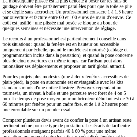
La moustiquaire plissée est la plus délicate à poser car les rails de
guidage doivent être parfaitement parallèles pour que la toile se plie
et se déplie sans accrocher. Un professionnel consacre 1 à 1,5 heure
par ouverture et facture entre 60 et 100 euros de main-d'oeuvre. Ce
coût est justifié : une plissée mal posée se bloque au bout de
quelques semaines et nécessite une intervention de réglage.
Le recours à un professionnel est particulièrement conseillé dans
trois situations : quand la fenêtre est en hauteur ou accessible
uniquement par échelle, quand le modèle est motorisé (câblage et
programmation inclus dans la prestation), et quand la pose concerne
plus de cinq ouvertures en même temps, car l'artisan peut alors
rationaliser ses déplacements et proposer un tarif global attractif.
Pour les projets plus modestes (une à deux fenêtres accessibles de
plain-pied), la pose en autonomie est envisageable avec les kits
standards munis d'une notice illustrée. Prévoyez cependant un
tournevis, un niveau à bulle et une perceuse avec foret de 4 ou 5
mm. Le temps de pose moyen pour un bricoleur débutant est de 30 à
60 minutes par fenêtre pour un cadre fixe, et de 1 à 2 heures pour
une enroulable sur un premier essai.
Comparer plusieurs devis avant de confier la pose à un artisan reste
pertinent même pour ce type de prestation. Les écarts de tarif entre
professionnels atteignent parfois 40 à 60 % pour une même
prestation, notamment entre les artisans spécialisés fenêtres et les