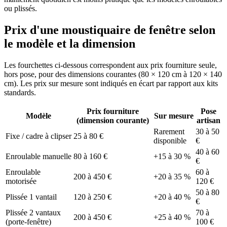
ou plissés.
Prix d'une moustiquaire de fenêtre selon
le modèle et la dimension
Les fourchettes ci-dessous correspondent aux prix fourniture seule,
hors pose, pour des dimensions courantes (80 × 120 cm à 120 × 140
cm). Les prix sur mesure sont indiqués en écart par rapport aux kits
standards.
Prix fourniture
Pose
Modèle
Sur mesure
(dimension courante)
artisan
Rarement
30 à 50
Fixe / cadre à clipser
25 à 80 €
disponible
€
40 à 60
Enroulable manuelle
80 à 160 €
+15 à 30 %
€
Enroulable
60 à
200 à 450 €
+20 à 35 %
motorisée
120 €
50 à 80
Plissée 1 vantail
120 à 250 €
+20 à 40 %
€
Plissée 2 vantaux
70 à
200 à 450 €
+25 à 40 %
(porte-fenêtre)
100 €