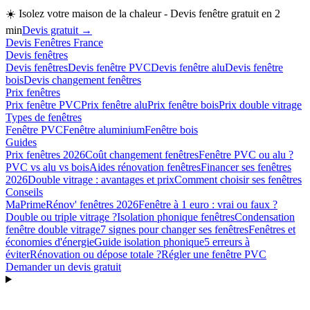
☀️
Isolez votre maison de la chaleur - Devis fenêtre gratuit en 2
min
Devis gratuit →
Devis Fenêtres France
Devis fenêtres
Devis fenêtres
Devis fenêtre PVC
Devis fenêtre alu
Devis fenêtre
bois
Devis changement fenêtres
Prix fenêtres
Prix fenêtre PVC
Prix fenêtre alu
Prix fenêtre bois
Prix double vitrage
Types de fenêtres
Fenêtre PVC
Fenêtre aluminium
Fenêtre bois
Guides
Prix fenêtres 2026
Coût changement fenêtres
Fenêtre PVC ou alu ?
PVC vs alu vs bois
Aides rénovation fenêtres
Financer ses fenêtres
2026
Double vitrage : avantages et prix
Comment choisir ses fenêtres
Conseils
MaPrimeRénov' fenêtres 2026
Fenêtre à 1 euro : vrai ou faux ?
Double ou triple vitrage ?
Isolation phonique fenêtres
Condensation
fenêtre double vitrage
7 signes pour changer ses fenêtres
Fenêtres et
économies d'énergie
Guide isolation phonique
5 erreurs à
éviter
Rénovation ou dépose totale ?
Régler une fenêtre PVC
Demander un devis gratuit