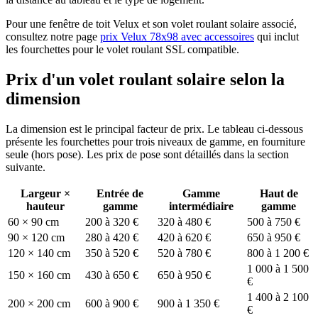
Pour une fenêtre de toit Velux et son volet roulant solaire associé,
consultez notre page
prix Velux 78x98 avec accessoires
qui inclut
les fourchettes pour le volet roulant SSL compatible.
Prix d'un volet roulant solaire selon la
dimension
La dimension est le principal facteur de prix. Le tableau ci-dessous
présente les fourchettes pour trois niveaux de gamme, en fourniture
seule (hors pose). Les prix de pose sont détaillés dans la section
suivante.
Largeur ×
Entrée de
Gamme
Haut de
hauteur
gamme
intermédiaire
gamme
60 × 90 cm
200 à 320 €
320 à 480 €
500 à 750 €
90 × 120 cm
280 à 420 €
420 à 620 €
650 à 950 €
120 × 140 cm
350 à 520 €
520 à 780 €
800 à 1 200 €
1 000 à 1 500
150 × 160 cm
430 à 650 €
650 à 950 €
€
1 400 à 2 100
200 × 200 cm
600 à 900 €
900 à 1 350 €
€