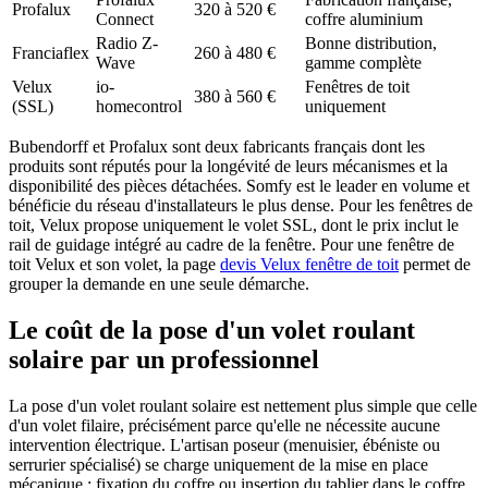
Profalux
320 à 520 €
Connect
coffre aluminium
Radio Z-
Bonne distribution,
Franciaflex
260 à 480 €
Wave
gamme complète
Velux
io-
Fenêtres de toit
380 à 560 €
(SSL)
homecontrol
uniquement
Bubendorff et Profalux sont deux fabricants français dont les
produits sont réputés pour la longévité de leurs mécanismes et la
disponibilité des pièces détachées. Somfy est le leader en volume et
bénéficie du réseau d'installateurs le plus dense. Pour les fenêtres de
toit, Velux propose uniquement le volet SSL, dont le prix inclut le
rail de guidage intégré au cadre de la fenêtre. Pour une fenêtre de
toit Velux et son volet, la page
devis Velux fenêtre de toit
permet de
grouper la demande en une seule démarche.
Le coût de la pose d'un volet roulant
solaire par un professionnel
La pose d'un volet roulant solaire est nettement plus simple que celle
d'un volet filaire, précisément parce qu'elle ne nécessite aucune
intervention électrique. L'artisan poseur (menuisier, ébéniste ou
serrurier spécialisé) se charge uniquement de la mise en place
mécanique : fixation du coffre ou insertion du tablier dans le coffre