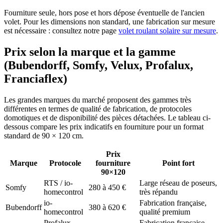
Fourniture seule, hors pose et hors dépose éventuelle de l'ancien
volet. Pour les dimensions non standard, une fabrication sur mesure
est nécessaire : consultez notre page
volet roulant solaire sur mesure
.
Prix selon la marque et la gamme
(Bubendorff, Somfy, Velux, Profalux,
Franciaflex)
Les grandes marques du marché proposent des gammes très
différentes en termes de qualité de fabrication, de protocoles
domotiques et de disponibilité des pièces détachées. Le tableau ci-
dessous compare les prix indicatifs en fourniture pour un format
standard de 90 × 120 cm.
Prix
Marque
Protocole
fourniture
Point fort
90×120
RTS / io-
Large réseau de poseurs,
Somfy
280 à 450 €
homecontrol
très répandu
io-
Fabrication française,
Bubendorff
380 à 620 €
homecontrol
qualité premium
Profalux
Fabrication française,