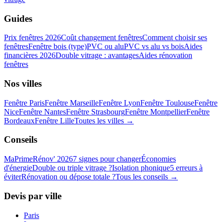
Guides
Prix fenêtres 2026
Coût changement fenêtres
Comment choisir ses
fenêtres
Fenêtre bois (type)
PVC ou alu
PVC vs alu vs bois
Aides
financières 2026
Double vitrage : avantages
Aides rénovation
fenêtres
Nos villes
Fenêtre
Paris
Fenêtre
Marseille
Fenêtre
Lyon
Fenêtre
Toulouse
Fenêtre
Nice
Fenêtre
Nantes
Fenêtre
Strasbourg
Fenêtre
Montpellier
Fenêtre
Bordeaux
Fenêtre
Lille
Toutes les villes →
Conseils
MaPrimeRénov' 2026
7 signes pour changer
Économies
d'énergie
Double ou triple vitrage ?
Isolation phonique
5 erreurs à
éviter
Rénovation ou dépose totale ?
Tous les conseils →
Devis par ville
Paris