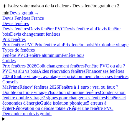
☀️
Isolez votre maison de la chaleur - Devis fenêtre gratuit en 2
min
Devis gratuit →
Devis Fenêtres France
Devis fenêtres
Devis fenêtres
Devis fenêtre PVC
Devis fenêtre alu
Devis fenêtre
bois
Devis changement fenêtres
Prix fenêtres
Prix fenêtre PVC
Prix fenêtre alu
Prix fenêtre bois
Prix double vitrage
Types de fenêtres
Fenêtre PVC
Fenêtre aluminium
Fenêtre bois
Guides
Prix fenêtres 2026
Coût changement fenêtres
Fenêtre PVC ou alu ?
PVC vs alu vs bois
Aides rénovation fenêtres
Financer ses fenêtres
2026
Double vitrage : avantages et prix
Comment choisir ses fenêtres
Conseils
MaPrimeRénov' fenêtres 2026
Fenêtre à 1 euro : vrai ou faux ?
Double ou triple vitrage ?
Isolation phonique fenêtres
Condensation
fenêtre double vitrage
7 signes pour changer ses fenêtres
Fenêtres et
économies d'énergie
Guide isolation phonique
5 erreurs à
éviter
Rénovation ou dépose totale ?
Régler une fenêtre PVC
Demander un devis gratuit