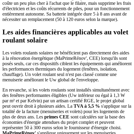
coûte un peu plus cher à l'achat que le filaire, mais supprime les frais
d'électricien et les coûts récurrents de piles, pour un fonctionnement
entièrement autonome. Sa batterie intégrée dure 5 à 8 ans avant de
nécessiter un remplacement (50 à 120 euros selon la marque).
Les aides financières applicables au volet
roulant solaire
Les volets roulants solaires ne bénéficient pas directement des aides
à la rénovation énergétique (MaPrimeRénov', CEE) lorsqu'ils sont
posés seuls, car ces dispositifs ciblent les équipements qui améliorent
les performances thermiques du logement (fenêtres, isolation,
chauffage). Un volet roulant seul n'est pas classé comme une
menuiserie améliorant le Uw global de l'enveloppe.
En revanche, si les volets roulants sont installés simultanément avec
des fenêtres performantes éligibles (Uw inférieur ou égal à 1,3 W
par m² et par Kelvin) par un artisan certifié RGE, le projet global
peut ouvrir droit à plusieurs aides. La
TVA à 5,5 %
s'applique sur la
totalité de la facture (menuiseries et volets) pour les logements de
plus de deux ans. Les
primes CEE
sont calculées sur la base des
économies d'énergie attendues du projet complet et peuvent
représenter 50 à 300 euros selon le fournisseur d'énergie choisi.
MaPrimeRénov'
s'applique uniquement sur les menuiseries