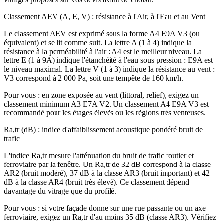
Classement AEV (A, E, V) : résistance à l'Air, à l'Eau et au Vent
Le classement AEV est exprimé sous la forme A4 E9A V3 (ou
équivalent) et se lit comme suit. La lettre A (1 à 4) indique la
résistance à la perméabilité à l'air : A4 est le meilleur niveau. La
lettre E (1 à 9A) indique l'étanchéité à l'eau sous pression : E9A est
le niveau maximal. La lettre V (1 à 3) indique la résistance au vent :
V3 correspond à 2 000 Pa, soit une tempête de 160 km/h.
Pour vous : en zone exposée au vent (littoral, relief), exigez un
classement minimum A3 E7A V2. Un classement A4 E9A V3 est
recommandé pour les étages élevés ou les régions très venteuses.
Ra,tr (dB) : indice d'affaiblissement acoustique pondéré bruit de
trafic
L'indice Ra,tr mesure l'atténuation du bruit de trafic routier et
ferroviaire par la fenêtre. Un Ra,tr de 32 dB correspond à la classe
AR2 (bruit modéré), 37 dB à la classe AR3 (bruit important) et 42
dB à la classe AR4 (bruit très élevé). Ce classement dépend
davantage du vitrage que du profilé.
Pour vous : si votre façade donne sur une rue passante ou un axe
ferroviaire, exigez un Ra,tr d'au moins 35 dB (classe AR3). Vérifiez