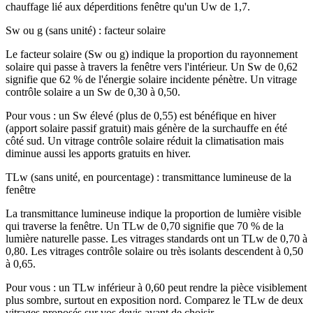
chauffage lié aux déperditions fenêtre qu'un Uw de 1,7.
Sw ou g (sans unité) : facteur solaire
Le facteur solaire (Sw ou g) indique la proportion du rayonnement
solaire qui passe à travers la fenêtre vers l'intérieur. Un Sw de 0,62
signifie que 62 % de l'énergie solaire incidente pénètre. Un vitrage
contrôle solaire a un Sw de 0,30 à 0,50.
Pour vous : un Sw élevé (plus de 0,55) est bénéfique en hiver
(apport solaire passif gratuit) mais génère de la surchauffe en été
côté sud. Un vitrage contrôle solaire réduit la climatisation mais
diminue aussi les apports gratuits en hiver.
TLw (sans unité, en pourcentage) : transmittance lumineuse de la
fenêtre
La transmittance lumineuse indique la proportion de lumière visible
qui traverse la fenêtre. Un TLw de 0,70 signifie que 70 % de la
lumière naturelle passe. Les vitrages standards ont un TLw de 0,70 à
0,80. Les vitrages contrôle solaire ou très isolants descendent à 0,50
à 0,65.
Pour vous : un TLw inférieur à 0,60 peut rendre la pièce visiblement
plus sombre, surtout en exposition nord. Comparez le TLw de deux
vitrages proposés sur vos devis avant de choisir.