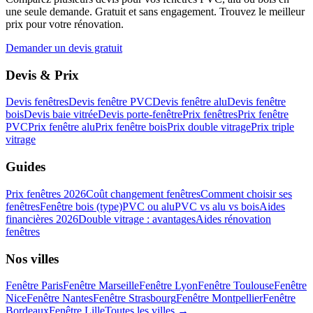
une seule demande. Gratuit et sans engagement. Trouvez le meilleur
prix pour votre rénovation.
Demander un devis gratuit
Devis & Prix
Devis fenêtres
Devis fenêtre PVC
Devis fenêtre alu
Devis fenêtre
bois
Devis baie vitrée
Devis porte-fenêtre
Prix fenêtres
Prix fenêtre
PVC
Prix fenêtre alu
Prix fenêtre bois
Prix double vitrage
Prix triple
vitrage
Guides
Prix fenêtres 2026
Coût changement fenêtres
Comment choisir ses
fenêtres
Fenêtre bois (type)
PVC ou alu
PVC vs alu vs bois
Aides
financières 2026
Double vitrage : avantages
Aides rénovation
fenêtres
Nos villes
Fenêtre
Paris
Fenêtre
Marseille
Fenêtre
Lyon
Fenêtre
Toulouse
Fenêtre
Nice
Fenêtre
Nantes
Fenêtre
Strasbourg
Fenêtre
Montpellier
Fenêtre
Bordeaux
Fenêtre
Lille
Toutes les villes →