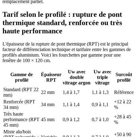
remplacement partiel.
Tarif selon le profilé : rupture de pont
thermique standard, renforcée ou très
haute performance
L'épaisseur de la rupture de pont thermique (RPT) est le principal
facteur de différenciation technique et tarifaire entre les gammes de
profilés aluminium. Voici les fourchettes par gamme pour une
fenêtre de 100 × 120 cm.
Uw avec
Uw avec
Gamme de
Épaisseur
Surcoût
double
triple
profilé
RPT
profilé
vitrage argon
vitrage
Standard (RPT 22
22 mm
1,4 à 1,7
1,1 à 1,3
Référence
mm)
Renforcée (RPT
+12 à 22
34 mm
1,1 à 1,4
0,9 à 1,1
34 mm)
%
Très haute
+28 à 45
performance (RPT
45 mm
0,9 à 1,2
0,7 à 1,0
%
45 mm)
Mixte alu/bois
+50 à 90