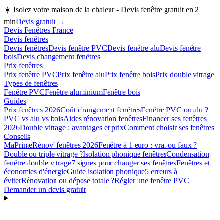
☀️
Isolez votre maison de la chaleur - Devis fenêtre gratuit en 2
min
Devis gratuit →
Devis Fenêtres France
Devis fenêtres
Devis fenêtres
Devis fenêtre PVC
Devis fenêtre alu
Devis fenêtre
bois
Devis changement fenêtres
Prix fenêtres
Prix fenêtre PVC
Prix fenêtre alu
Prix fenêtre bois
Prix double vitrage
Types de fenêtres
Fenêtre PVC
Fenêtre aluminium
Fenêtre bois
Guides
Prix fenêtres 2026
Coût changement fenêtres
Fenêtre PVC ou alu ?
PVC vs alu vs bois
Aides rénovation fenêtres
Financer ses fenêtres
2026
Double vitrage : avantages et prix
Comment choisir ses fenêtres
Conseils
MaPrimeRénov' fenêtres 2026
Fenêtre à 1 euro : vrai ou faux ?
Double ou triple vitrage ?
Isolation phonique fenêtres
Condensation
fenêtre double vitrage
7 signes pour changer ses fenêtres
Fenêtres et
économies d'énergie
Guide isolation phonique
5 erreurs à
éviter
Rénovation ou dépose totale ?
Régler une fenêtre PVC
Demander un devis gratuit