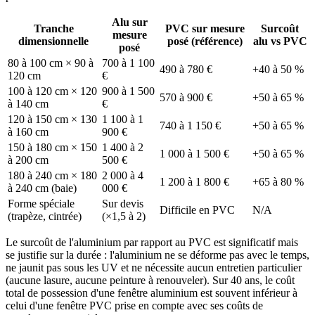
Alu sur
Tranche
PVC sur mesure
Surcoût
mesure
dimensionnelle
posé (référence)
alu vs PVC
posé
80 à 100 cm × 90 à
700 à 1 100
490 à 780 €
+40 à 50 %
120 cm
€
100 à 120 cm × 120
900 à 1 500
570 à 900 €
+50 à 65 %
à 140 cm
€
120 à 150 cm × 130
1 100 à 1
740 à 1 150 €
+50 à 65 %
à 160 cm
900 €
150 à 180 cm × 150
1 400 à 2
1 000 à 1 500 €
+50 à 65 %
à 200 cm
500 €
180 à 240 cm × 180
2 000 à 4
1 200 à 1 800 €
+65 à 80 %
à 240 cm (baie)
000 €
Forme spéciale
Sur devis
Difficile en PVC
N/A
(trapèze, cintrée)
(×1,5 à 2)
Le surcoût de l'aluminium par rapport au PVC est significatif mais
se justifie sur la durée : l'aluminium ne se déforme pas avec le temps,
ne jaunit pas sous les UV et ne nécessite aucun entretien particulier
(aucune lasure, aucune peinture à renouveler). Sur 40 ans, le coût
total de possession d'une fenêtre aluminium est souvent inférieur à
celui d'une fenêtre PVC prise en compte avec ses coûts de