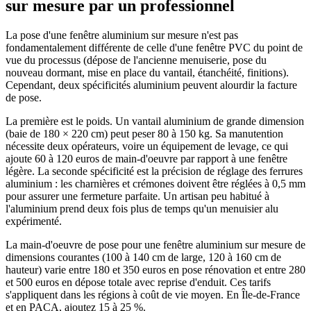
sur mesure par un professionnel
La pose d'une fenêtre aluminium sur mesure n'est pas
fondamentalement différente de celle d'une fenêtre PVC du point de
vue du processus (dépose de l'ancienne menuiserie, pose du
nouveau dormant, mise en place du vantail, étanchéité, finitions).
Cependant, deux spécificités aluminium peuvent alourdir la facture
de pose.
La première est le poids. Un vantail aluminium de grande dimension
(baie de 180 × 220 cm) peut peser 80 à 150 kg. Sa manutention
nécessite deux opérateurs, voire un équipement de levage, ce qui
ajoute 60 à 120 euros de main-d'oeuvre par rapport à une fenêtre
légère. La seconde spécificité est la précision de réglage des ferrures
aluminium : les charnières et crémones doivent être réglées à 0,5 mm
pour assurer une fermeture parfaite. Un artisan peu habitué à
l'aluminium prend deux fois plus de temps qu'un menuisier alu
expérimenté.
La main-d'oeuvre de pose pour une fenêtre aluminium sur mesure de
dimensions courantes (100 à 140 cm de large, 120 à 160 cm de
hauteur) varie entre 180 et 350 euros en pose rénovation et entre 280
et 500 euros en dépose totale avec reprise d'enduit. Ces tarifs
s'appliquent dans les régions à coût de vie moyen. En Île-de-France
et en PACA, ajoutez 15 à 25 %.