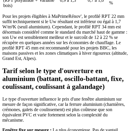
(RPT polyamide +
Variable
0,9 à 1,3
0,7 à 1,0
%
bois)
Pour les projets éligibles à MaPrimeRénov', le profilé RPT 22 mm
suffit techniquement si le Uw résultant est inférieur ou égal à 1,7
W/m²K (seuil aluminium). Cependant, le profilé RPT 34 mm est
désormais considéré comme le standard du marché haut de gamme :
son Uw est sensiblement meilleur et le surcoût de 12 à 22 % se
récupère en quelques années sur les économies de chauffage. Le
profilé RPT 45 mm est recommandé pour les projets BBC, les
maisons passives et les zones climatiques à hiver rigoureux (altitude,
Grand Est, Alpes).
Tarif selon le type d'ouverture en
aluminium (battant, oscillo-battant, fixe,
coulissant, coulissant à galandage)
Le type d'ouverture influence le prix d'une fenêtre aluminium sur
mesure de façon significative, car la ferrure aluminium (charnières,
crémones, galets de coulissement) est plus coûteuse que son
équivalent PVC et varie fortement selon la complexité du
mécanisme.
Fenêtre fixe sur mesure :
La plus économique. Pas de vantail