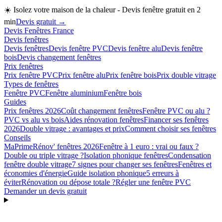
☀️
Isolez votre maison de la chaleur - Devis fenêtre gratuit en 2
min
Devis gratuit →
Devis Fenêtres France
Devis fenêtres
Devis fenêtres
Devis fenêtre PVC
Devis fenêtre alu
Devis fenêtre
bois
Devis changement fenêtres
Prix fenêtres
Prix fenêtre PVC
Prix fenêtre alu
Prix fenêtre bois
Prix double vitrage
Types de fenêtres
Fenêtre PVC
Fenêtre aluminium
Fenêtre bois
Guides
Prix fenêtres 2026
Coût changement fenêtres
Fenêtre PVC ou alu ?
PVC vs alu vs bois
Aides rénovation fenêtres
Financer ses fenêtres
2026
Double vitrage : avantages et prix
Comment choisir ses fenêtres
Conseils
MaPrimeRénov' fenêtres 2026
Fenêtre à 1 euro : vrai ou faux ?
Double ou triple vitrage ?
Isolation phonique fenêtres
Condensation
fenêtre double vitrage
7 signes pour changer ses fenêtres
Fenêtres et
économies d'énergie
Guide isolation phonique
5 erreurs à
éviter
Rénovation ou dépose totale ?
Régler une fenêtre PVC
Demander un devis gratuit