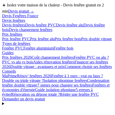
☀️
Isolez votre maison de la chaleur - Devis fenêtre gratuit en 2
min
Devis gratuit →
Devis Fenêtres France
Devis fenêtres
Devis fenêtres
Devis fenêtre PVC
Devis fenêtre alu
Devis fenêtre
bois
Devis changement fenêtres
Prix fenêtres
Prix fenêtre PVC
Prix fenêtre alu
Prix fenêtre bois
Prix double vitrage
Types de fenêtres
Fenêtre PVC
Fenêtre aluminium
Fenêtre bois
Guides
Prix fenêtres 2026
Coût changement fenêtres
Fenêtre PVC ou alu ?
PVC vs alu vs bois
Aides rénovation fenêtres
Financer ses fenêtres
2026
Double vitrage : avantages et prix
Comment choisir ses fenêtres
Conseils
MaPrimeRénov' fenêtres 2026
Fenêtre à 1 euro : vrai ou faux ?
Double ou triple vitrage ?
Isolation phonique fenêtres
Condensation
fenêtre double vitrage
7 signes pour changer ses fenêtres
Fenêtres et
économies d'énergie
Guide isolation phonique
5 erreurs à
éviter
Rénovation ou dépose totale ?
Régler une fenêtre PVC
Demander un devis gratuit