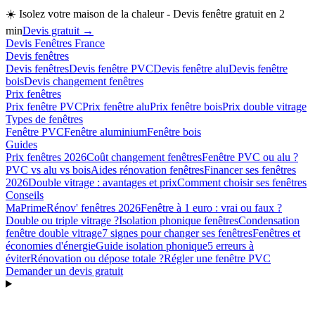
☀️
Isolez votre maison de la chaleur - Devis fenêtre gratuit en 2
min
Devis gratuit →
Devis Fenêtres France
Devis fenêtres
Devis fenêtres
Devis fenêtre PVC
Devis fenêtre alu
Devis fenêtre
bois
Devis changement fenêtres
Prix fenêtres
Prix fenêtre PVC
Prix fenêtre alu
Prix fenêtre bois
Prix double vitrage
Types de fenêtres
Fenêtre PVC
Fenêtre aluminium
Fenêtre bois
Guides
Prix fenêtres 2026
Coût changement fenêtres
Fenêtre PVC ou alu ?
PVC vs alu vs bois
Aides rénovation fenêtres
Financer ses fenêtres
2026
Double vitrage : avantages et prix
Comment choisir ses fenêtres
Conseils
MaPrimeRénov' fenêtres 2026
Fenêtre à 1 euro : vrai ou faux ?
Double ou triple vitrage ?
Isolation phonique fenêtres
Condensation
fenêtre double vitrage
7 signes pour changer ses fenêtres
Fenêtres et
économies d'énergie
Guide isolation phonique
5 erreurs à
éviter
Rénovation ou dépose totale ?
Régler une fenêtre PVC
Demander un devis gratuit