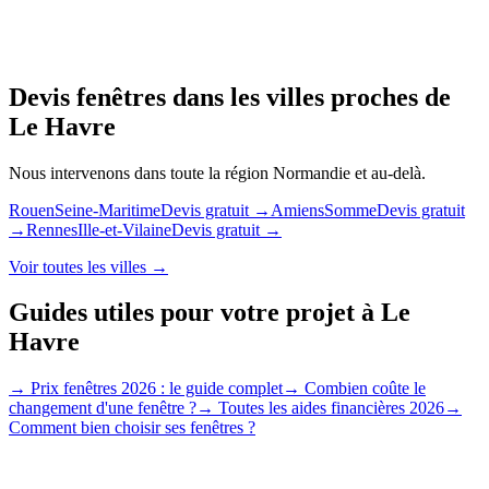
Devis fenêtres dans les villes proches de
Le Havre
Nous intervenons dans toute la région
Normandie
et au-delà.
Rouen
Seine-Maritime
Devis gratuit →
Amiens
Somme
Devis gratuit
→
Rennes
Ille-et-Vilaine
Devis gratuit →
Voir toutes les villes →
Guides utiles pour votre projet à
Le
Havre
→
Prix fenêtres 2026 : le guide complet
→
Combien coûte le
changement d'une fenêtre ?
→
Toutes les aides financières 2026
→
Comment bien choisir ses fenêtres ?